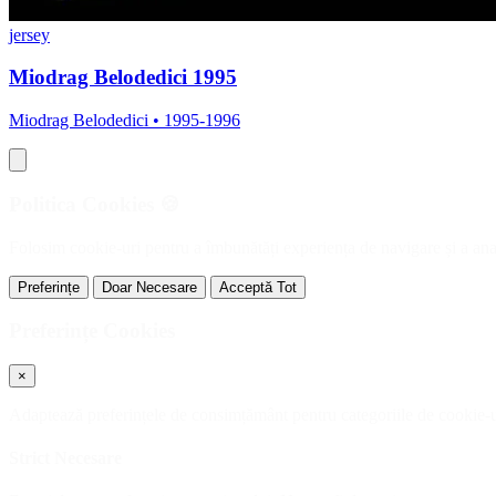
jersey
Miodrag Belodedici 1995
Miodrag Belodedici • 1995-1996
Politica Cookies 🍪
Folosim cookie-uri pentru a îmbunătăți experiența de navigare și a anal
Preferințe
Doar Necesare
Acceptă Tot
Preferințe Cookies
×
Adaptează preferințele de consimțământ pentru categoriile de cookie-ur
Strict Necesare