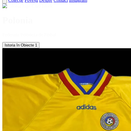
Colecție
Povești
Despre
Contact
Instagram
Club Istoric
Polonia
Federatia Poloneza de Fotbal
Istoria în Obiecte
1