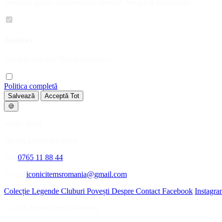
Esențiale pentru funcționarea site-ului. Nu pot fi dezactivate.
Analitice
Servicii utilizate: Vercel Analytics.
Politica completă
Salvează
Acceptă Tot
🍪
Iconic Items
Own a part of the game
Tel:
0765 11 88 44
Email:
iconicitemsromania@gmail.com
Colecție
Legende
Cluburi
Povești
Despre
Contact
Facebook
Instagr
© 2026 Iconic Items Romania.